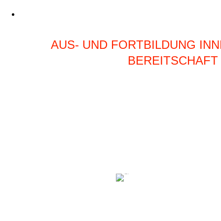
AUS- UND FORTBILDUNG IN
BEREITSCHAFT
Unsere Bereitschaftsabende finden alle 14 Tage don
bis ca. 21:30Uhr in der Bereitschaft in der Kaiser Wil
statt.
Durch die abwechslungsreiche Gestaltung der Aus- 
wird es nie langweilig. Denn Spaß hat bei uns den gl
die hohen Qualitätsansprüche an unser
Im Anschluss an den Bereitschaftsabend gibt´s imm
gemütlichem Ausklang.